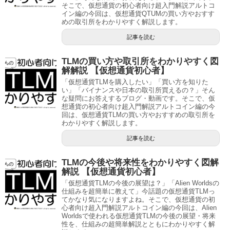
そこで、仮想通貨の初心者向け超入門解説アルトコ
イン編の今回は、仮想通貨QTUMの買い方やおすす
めの取引所をわかりやすく解説します。
記事を読む
TLMの買い方や取引所をわかりやすく図
解解説 【仮想通貨初心者】
「仮想通貨TLMを購入したい」「買い方を知りた
い」「バイナンスや日本の取引所買えるの？」そん
な疑問にお答えするブログ・動画です。そこで、仮
想通貨の初心者向け超入門解説アルトコイン編の今
回は、仮想通貨TLMの買い方やおすすめの取引所を
わかりやすく解説します。
記事を読む
TLMの今後や将来性をわかりやすく図解
解説 【仮想通貨初心者】
「仮想通貨TLMの今後の展望は？」「Alien Worldsの
仕組みを超簡単に教えて」今話題の仮想通貨TLMっ
てかなり気になりますよね。そこで、仮想通貨の初
心者向け超入門解説アルトコイン編の今回は、Alien
Worldsで使われる仮想通貨TLMの今後の展望・将来
性を、仕組みの超簡単解説とともにわかりやすく解