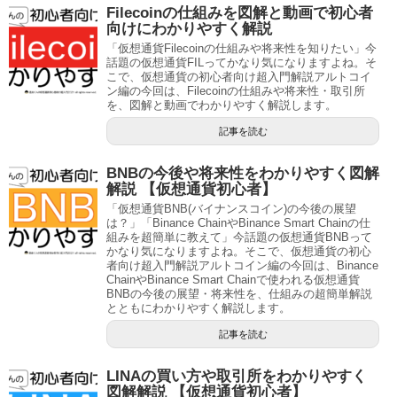
Filecoinの仕組みを図解と動画で初心者
向けにわかりやすく解説
「仮想通貨Filecoinの仕組みや将来性を知りたい」今
話題の仮想通貨FILってかなり気になりますよね。そ
こで、仮想通貨の初心者向け超入門解説アルトコイ
ン編の今回は、Filecoinの仕組みや将来性・取引所
を、図解と動画でわかりやすく解説します。
記事を読む
BNBの今後や将来性をわかりやすく図解
解説 【仮想通貨初心者】
「仮想通貨BNB(バイナンスコイン)の今後の展望
は？」「Binance ChainやBinance Smart Chainの仕
組みを超簡単に教えて」今話題の仮想通貨BNBって
かなり気になりますよね。そこで、仮想通貨の初心
者向け超入門解説アルトコイン編の今回は、Binance
ChainやBinance Smart Chainで使われる仮想通貨
BNBの今後の展望・将来性を、仕組みの超簡単解説
とともにわかりやすく解説します。
記事を読む
LINAの買い方や取引所をわかりやすく
図解解説 【仮想通貨初心者】